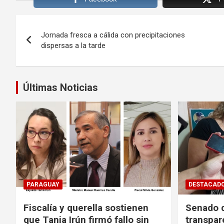
Navegación
Jornada fresca a cálida con precipitaciones
de
dispersas a la tarde
entradas
Últimas Noticias
PARAGUAY
DESTACAD
Fiscalía y querella sostienen
Senado d
que Tania Irún firmó fallo sin
transpar