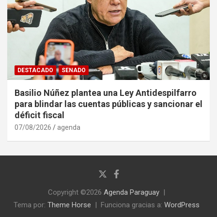
DESTACADO
SENADO
Basilio Núñez plantea una Ley Antidespilfarro
para blindar las cuentas públicas y sancionar el
déficit fiscal
07/08/2026
agenda
Copyright ©2026
Agenda Paraguay
Tema por:
Theme Horse
Funciona gracias a:
WordPress