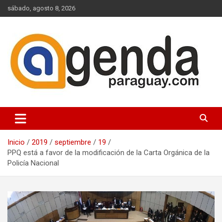
Saltar
sábado, agosto 8, 2026
al
contenido
Actualidad Política Paraguaya
Agenda Paraguay
Inicio
2019
septiembre
19
PPQ está a favor de la modificación de la Carta Orgánica de la
Policía Nacional