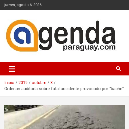
Saltar
jueves, agosto 6, 2026
al
contenido
Actualidad Política Paraguaya
Agenda Paraguay
Inicio
2019
octubre
3
Ordenan auditoría sobre fatal accidente provocado por “bache”