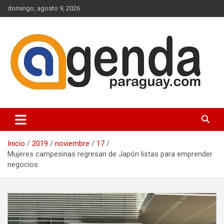
Saltar
domingo, agosto 9, 2026
al
contenido
Actualidad Política Paraguaya
Agenda Paraguay
Inicio
2019
noviembre
17
Mujeres campesinas regresan de Japón listas para emprender
negocios