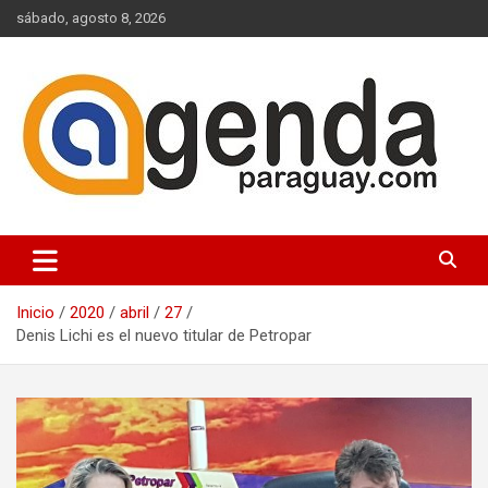
Saltar
sábado, agosto 8, 2026
al
contenido
Actualidad Política Paraguaya
Agenda Paraguay
Inicio
2020
abril
27
Denis Lichi es el nuevo titular de Petropar