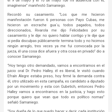
el 9 de mayo y el 10 de mayo fue mi audiencia con él,
imagínense” manifestó Samaniego.
Recordó su casamiento. “Los que me hicieron
manifestación fueron 6 personas con Payo Cubas, me
hicieron un escrache gua´u, todos pagados, todos
direccionados, Rivarola me dijo Felicidades por su
casamiento y le dije: no quiero hablar contigo y le dije que
si pedía disculpas públicamente termina todo y no hicimos
ningún arreglo, tres veces ya me fui convocada por la
jueza, él una cosa dice afuera y otra cosa en privado” dio a
conocer Samaniego.
“Hoy tengo otro demandado, vamos a encontrarnos en el
juicio oral Dr. Pedro Halley, él es liberal, le visitó cuando
Efraín Alegre estaba preso, hoy firmé la demanda contra
él, otro utilizado en esta campaña, es candidato a diputado
por un movimiento y esta con Gubetich, entonces Pedro
Halley vamos a encontrarnos en la justicia, y hago esto
porque quiero que vean que todo es político nomas”
señaló Samaniego.
“Soy dueña de lo que puedo hacer y decir, cada institución