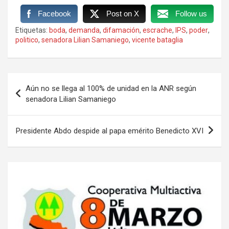
Facebook
Post on X
Follow us
Etiquetas:
boda
,
demanda
,
difamación
,
escrache
,
IPS
,
poder
,
politico
,
senadora Lilian Samaniego
,
vicente bataglia
Navegación
Aún no se llega al 100% de unidad en la ANR según
de
senadora Lilian Samaniego
entradas
Presidente Abdo despide al papa emérito Benedicto XVI