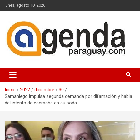
Saltar
lunes, agosto 10, 2026
al
contenido
Actualidad Política Paraguaya
Agenda Paraguay
Inicio
2022
diciembre
30
Samaniego impulsa segunda demanda por difamación y habla
del intento de escrache en su boda