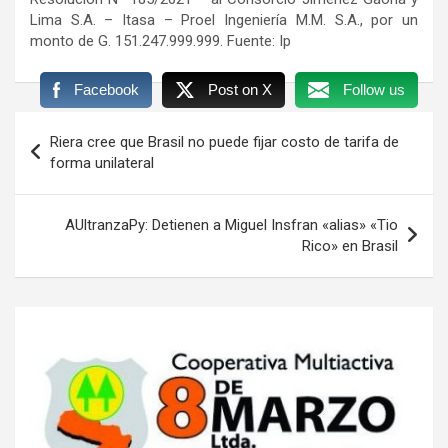
Lima S.A. – Itasa – Proel Ingeniería M.M. S.A., por un
monto de G. 151.247.999.999. Fuente: Ip
Facebook
Post on X
Follow us
Navegación
Riera cree que Brasil no puede fijar costo de tarifa de
de
forma unilateral
entradas
AUltranzaPy: Detienen a Miguel Insfran «alias» «Tio
Rico» en Brasil