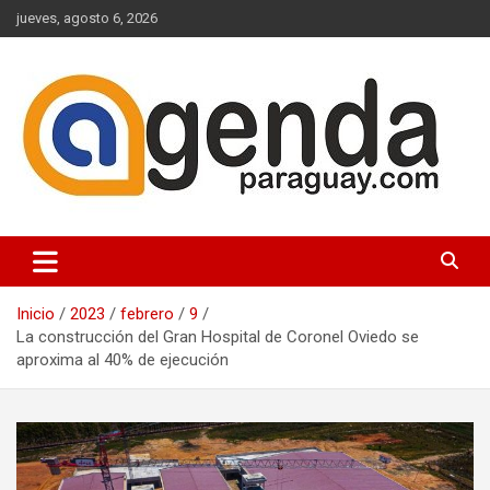
Saltar
jueves, agosto 6, 2026
al
contenido
Actualidad Política Paraguaya
Agenda Paraguay
Inicio
2023
febrero
9
La construcción del Gran Hospital de Coronel Oviedo se
aproxima al 40% de ejecución