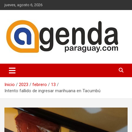
Saltar
jueves, agosto 6, 2026
al
contenido
Actualidad Política Paraguaya
Agenda Paraguay
Inicio
2023
febrero
13
Intento fallido de ingresar marihuana en Tacumbú