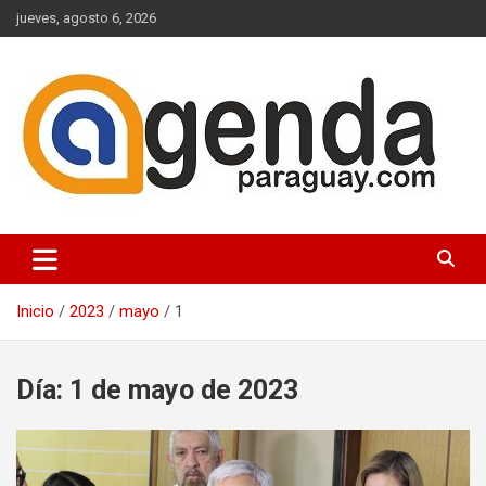
Saltar
jueves, agosto 6, 2026
al
contenido
Actualidad Política Paraguaya
Agenda Paraguay
Inicio
2023
mayo
1
Día:
1 de mayo de 2023