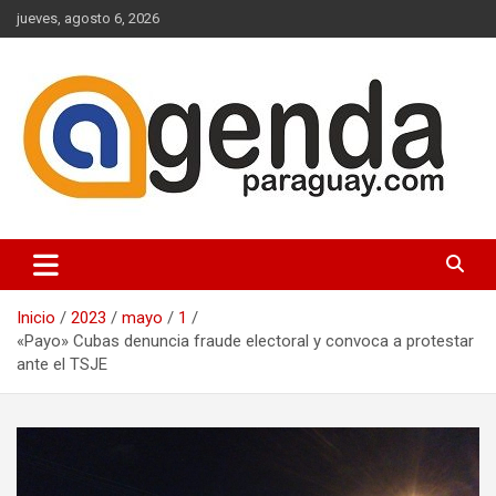
Saltar
jueves, agosto 6, 2026
al
contenido
Actualidad Política Paraguaya
Agenda Paraguay
Inicio
2023
mayo
1
«Payo» Cubas denuncia fraude electoral y convoca a protestar
ante el TSJE