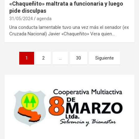
«Chaqueñito» maltrata a funcionaria y luego
pide disculpas
31/05/2024
agenda
Una conducta lamentable tuvo una vez más el senador (ex
Cruzada Nacional) Javier «Chaqueñito» Vera quien…
Navegación
1
2
…
30
Siguiente
de
entradas