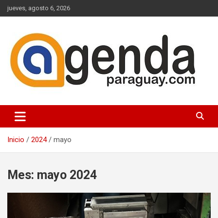
Saltar
jueves, agosto 6, 2026
al
contenido
Actualidad Política Paraguaya
Agenda Paraguay
Inicio
2024
mayo
Mes:
mayo 2024