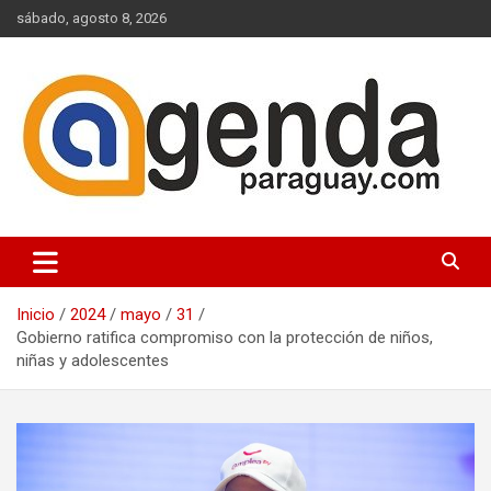
Saltar
sábado, agosto 8, 2026
al
contenido
Actualidad Política Paraguaya
Agenda Paraguay
Inicio
2024
mayo
31
Gobierno ratifica compromiso con la protección de niños,
niñas y adolescentes