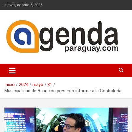
Saltar
jueves, agosto 6, 2026
al
contenido
Actualidad Política Paraguaya
Agenda Paraguay
Inicio
2024
mayo
31
Municipalidad de Asunción presentó informe a la Contraloría