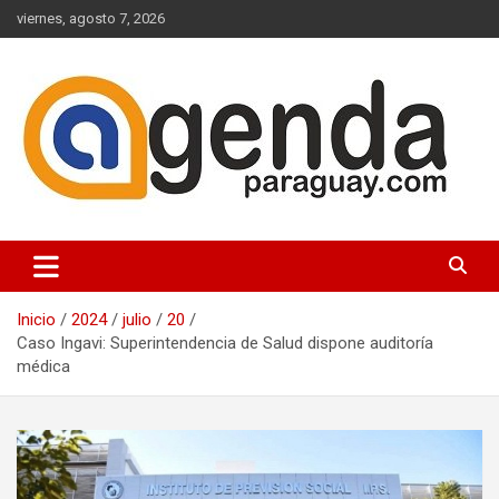
Saltar
viernes, agosto 7, 2026
al
contenido
Actualidad Política Paraguaya
Agenda Paraguay
Inicio
2024
julio
20
Caso Ingavi: Superintendencia de Salud dispone auditoría
médica