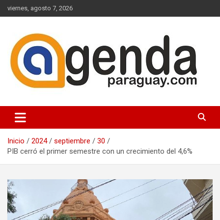
Saltar
viernes, agosto 7, 2026
al
contenido
Actualidad Política Paraguaya
Agenda Paraguay
Inicio
2024
septiembre
30
PIB cerró el primer semestre con un crecimiento del 4,6%