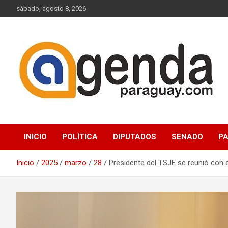
Saltar
sábado, agosto 8, 2026
al
contenido
Actualidad Política Paraguaya
Agenda Paraguay
INICIO
POLÍTICA
DIPUTADOS
SENADO
P
Inicio
2025
marzo
28
Presidente del TSJE se reunió con e