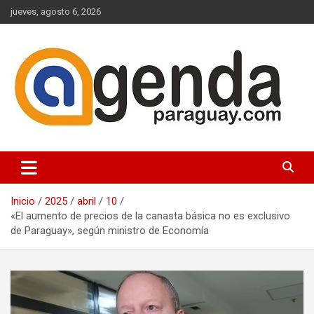
Saltar
jueves, agosto 6, 2026
al
contenido
Actualidad Política Paraguaya
Agenda Paraguay
Inicio
2025
abril
10
«El aumento de precios de la canasta básica no es exclusivo
de Paraguay», según ministro de Economía