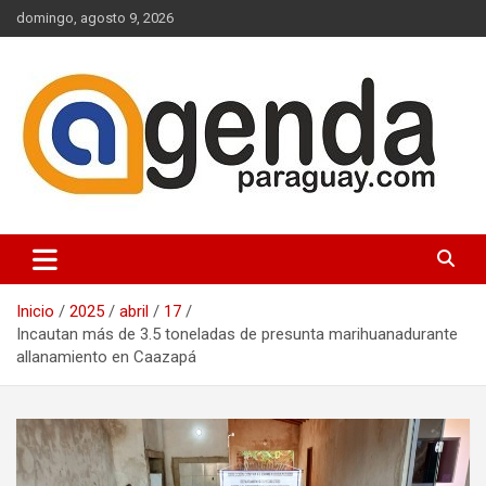
Saltar
domingo, agosto 9, 2026
al
contenido
Actualidad Política Paraguaya
Agenda Paraguay
Inicio
2025
abril
17
Incautan más de 3.5 toneladas de presunta marihuanadurante
allanamiento en Caazapá