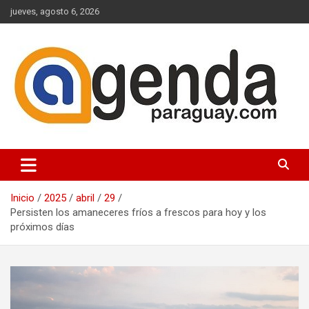
Saltar
jueves, agosto 6, 2026
al
contenido
Actualidad Política Paraguaya
Agenda Paraguay
Inicio
2025
abril
29
Persisten los amaneceres fríos a frescos para hoy y los
próximos días