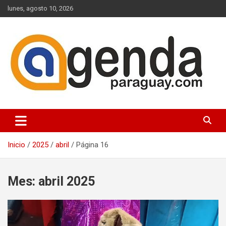
Saltar
lunes, agosto 10, 2026
al
contenido
Actualidad Política Paraguaya
Agenda Paraguay
Inicio
2025
abril
Página 16
Mes:
abril 2025