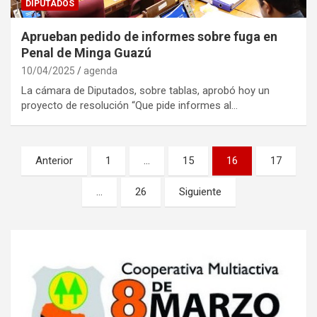
DIPUTADOS
Aprueban pedido de informes sobre fuga en
Penal de Minga Guazú
10/04/2025
agenda
La cámara de Diputados, sobre tablas, aprobó hoy un
proyecto de resolución “Que pide informes al…
Navegación
Anterior
1
…
15
16
17
de
…
26
Siguiente
entradas