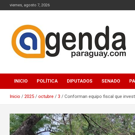
Saltar
viernes, agosto 7, 2026
al
contenido
Actualidad Política Paraguaya
Agenda Paraguay
INICIO
POLÍTICA
DIPUTADOS
SENADO
P
Inicio
2025
octubre
3
Conforman equipo fiscal que invest