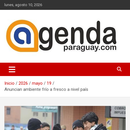
Saltar
lunes, agosto 10, 2026
al
contenido
Actualidad Política Paraguaya
Agenda Paraguay
Inicio
2026
mayo
19
Anuncian ambiente frío a fresco a nivel país