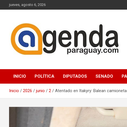
Saltar
jueves, agosto 6, 2026
al
contenido
Actualidad Política Paraguaya
Agenda Paraguay
INICIO
POLÍTICA
DIPUTADOS
SENADO
P
Inicio
2026
junio
2
Atentado en Itakyry: Balean camionet