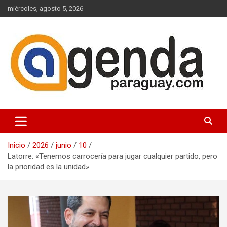
Saltar
miércoles, agosto 5, 2026
al
contenido
Actualidad Política Paraguaya
Agenda Paraguay
Inicio
2026
junio
10
Latorre: «Tenemos carrocería para jugar cualquier partido, pero
la prioridad es la unidad»