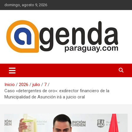
Saltar
domingo, agosto 9, 2026
al
contenido
Actualidad Política Paraguaya
Agenda Paraguay
Inicio
2026
julio
7
Caso «detergentes de oro»: exdirector financiero de la
Municipalidad de Asunción irá a juicio oral