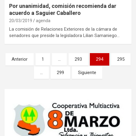
Por unanimidad, comisión recomienda dar
acuerdo a Saguier Caballero
20/03/2019
agenda
La comisión de Relaciones Exteriores de la cámara de
senadores que preside la legisladora Lilian Samaniego…
Navegación
Anterior
1
…
293
294
295
de
…
299
Siguiente
entradas