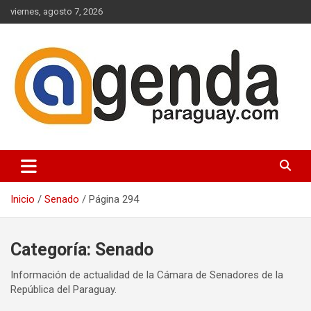
Saltar
viernes, agosto 7, 2026
al
contenido
Actualidad Política Paraguaya
Agenda Paraguay
Inicio
Senado
Página 294
Categoría:
Senado
Información de actualidad de la Cámara de Senadores de la
República del Paraguay.