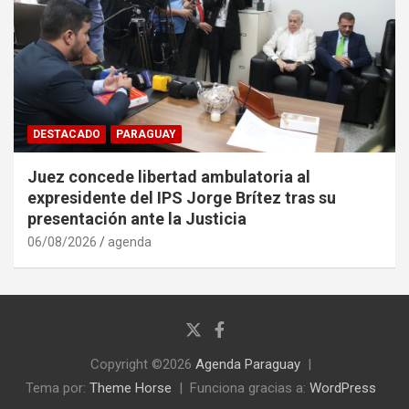
DESTACADO
PARAGUAY
Juez concede libertad ambulatoria al
expresidente del IPS Jorge Brítez tras su
presentación ante la Justicia
06/08/2026
agenda
Copyright ©2026
Agenda Paraguay
Tema por:
Theme Horse
Funciona gracias a:
WordPress