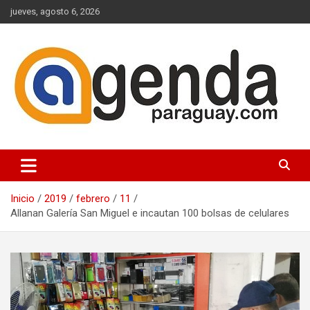
Saltar
jueves, agosto 6, 2026
al
contenido
Actualidad Política Paraguaya
Agenda Paraguay
Inicio
2019
febrero
11
Allanan Galería San Miguel e incautan 100 bolsas de celulares