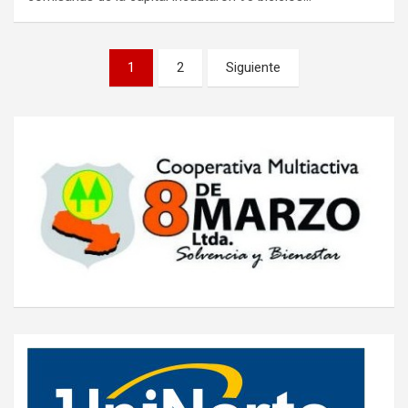
Navegación
1
2
Siguiente
de
entradas