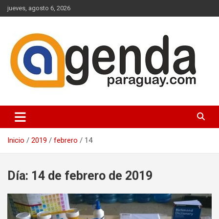
Saltar
jueves, agosto 6, 2026
al
contenido
Actualidad Política Paraguaya
Agenda Paraguay
Inicio
2019
febrero
14
Día:
14 de febrero de 2019