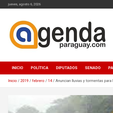
Saltar
jueves, agosto 6, 2026
al
contenido
Actualidad Política Paraguaya
Agenda Paraguay
INICIO
POLÍTICA
DIPUTADOS
SENADO
P
Inicio
2019
febrero
14
Anuncian lluvias y tormentas para