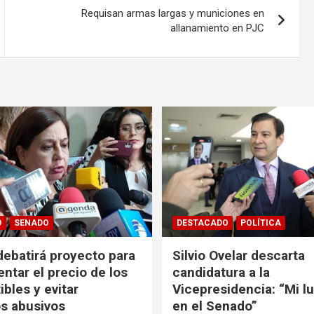
Requisan armas largas y municiones en
allanamiento en PJC
O
SENADO
DESTACADO
POLÍTICA
ebatirá proyecto para
Silvio Ovelar descarta
entar el precio de los
candidatura a la
bles y evitar
Vicepresidencia: “Mi l
s abusivos
en el Senado”