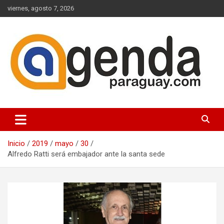
Saltar
viernes, agosto 7, 2026
al
contenido
Actualidad Política Paraguaya
Agenda Paraguay
Inicio
2019
mayo
30
Alfredo Ratti será embajador ante la santa sede