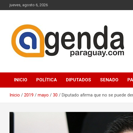
Saltar
jueves, agosto 6, 2026
al
contenido
Actualidad Política Paraguaya
Agenda Paraguay
INICIO
POLÍTICA
DIPUTADOS
SENADO
P
Inicio
2019
mayo
30
Diputado afirma que no se puede der