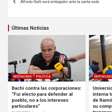
Alfredo Ratti será embajador ante la santa sede
de
entradas
Últimas Noticias
DESTACADO
POLÍTICA
DESTACAD
Bachi contra las corporaciones:
Universi
“Fui electo para defender al
interna t
pueblo, no a los intereses
de Ramó
particulares”
su comp