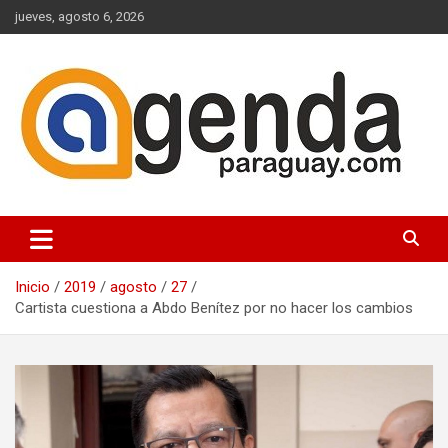
Saltar
jueves, agosto 6, 2026
al
contenido
Actualidad Política Paraguaya
Agenda Paraguay
Inicio
2019
agosto
27
Cartista cuestiona a Abdo Benítez por no hacer los cambios