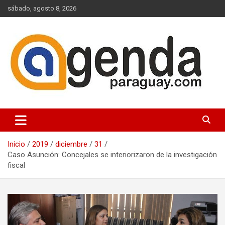
Saltar
sábado, agosto 8, 2026
al
contenido
Actualidad Política Paraguaya
Agenda Paraguay
Inicio
2019
diciembre
31
Caso Asunción: Concejales se interiorizaron de la investigación
fiscal