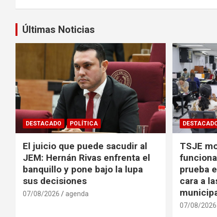
entradas
Últimas Noticias
DESTACADO
POLÍTICA
DESTACAD
El juicio que puede sacudir al
TSJE mov
JEM: Hernán Rivas enfrenta el
funciona
banquillo y pone bajo la lupa
prueba e
sus decisiones
cara a l
municip
07/08/2026
agenda
07/08/2026