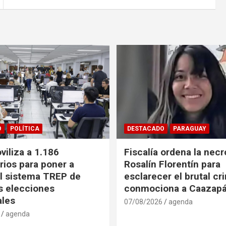
O
POLÍTICA
DESTACADO
PARAGUAY
iliza a 1.186
Fiscalía ordena la necr
rios para poner a
Rosalín Florentín para
l sistema TREP de
esclarecer el brutal c
as elecciones
conmociona a Caazap
ales
07/08/2026
agenda
agenda