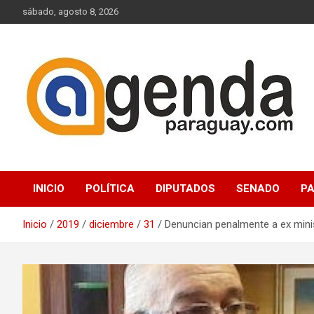
Saltar
sábado, agosto 8, 2026
al
contenido
Actualidad Política Paraguaya
Agenda Paraguay
INICIO
POLÍTICA
DIPUTADOS
SENADO
P
Inicio
2019
diciembre
31
Denuncian penalmente a ex mini