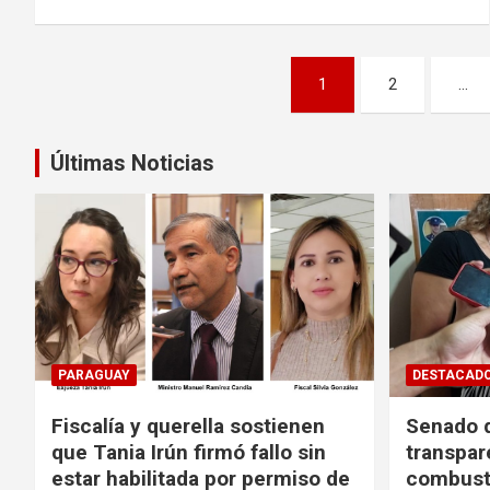
Navegación
1
2
…
de
entradas
Últimas Noticias
PARAGUAY
DESTACAD
Fiscalía y querella sostienen
Senado d
que Tania Irún firmó fallo sin
transpar
estar habilitada por permiso de
combusti