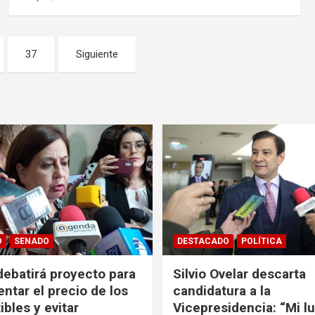
37
Siguiente
O
SENADO
DESTACADO
POLÍTICA
ebatirá proyecto para
Silvio Ovelar descarta
entar el precio de los
candidatura a la
bles y evitar
Vicepresidencia: “Mi l