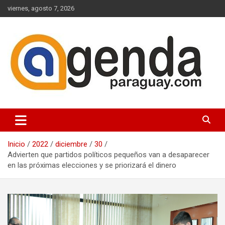
Saltar
viernes, agosto 7, 2026
al
contenido
Actualidad Política Paraguaya
Agenda Paraguay
Inicio
2022
diciembre
30
Advierten que partidos políticos pequeños van a desaparecer
en las próximas elecciones y se priorizará el dinero