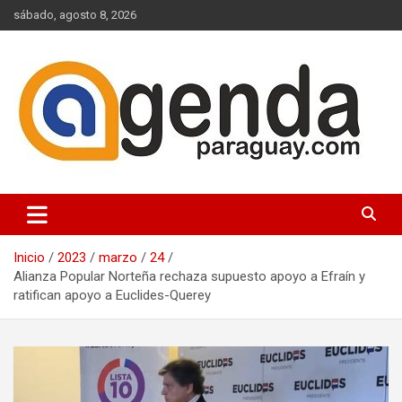
Saltar
sábado, agosto 8, 2026
al
contenido
Actualidad Política Paraguaya
Agenda Paraguay
Inicio
2023
marzo
24
Alianza Popular Norteña rechaza supuesto apoyo a Efraín y
ratifican apoyo a Euclides-Querey