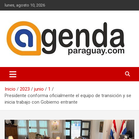
Saltar
lunes, agosto 10, 2026
al
contenido
Actualidad Política Paraguaya
Agenda Paraguay
Inicio
2023
junio
1
Presidente conforma oficialmente el equipo de transición y se
inicia trabajo con Gobierno entrante