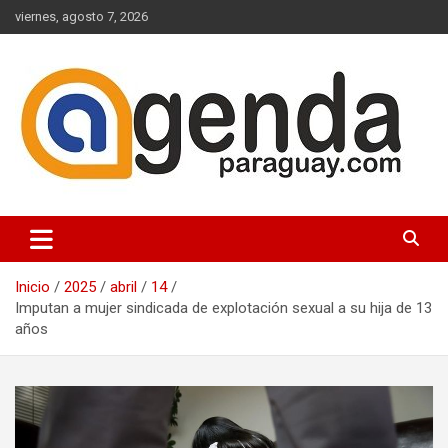
Saltar
viernes, agosto 7, 2026
al
contenido
Actualidad Política Paraguaya
Agenda Paraguay
Inicio
2025
abril
14
Imputan a mujer sindicada de explotación sexual a su hija de 13
años