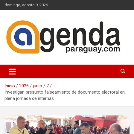
Saltar
domingo, agosto 9, 2026
al
contenido
Actualidad Política Paraguaya
Agenda Paraguay
Inicio
2026
junio
7
Investigan presunto falseamiento de documento electoral en
plena jornada de internas