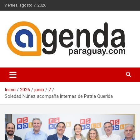
Saltar
viernes, agosto 7, 2026
al
contenido
Actualidad Política Paraguaya
Agenda Paraguay
Inicio
2026
junio
7
Soledad Núñez acompaña internas de Patria Querida