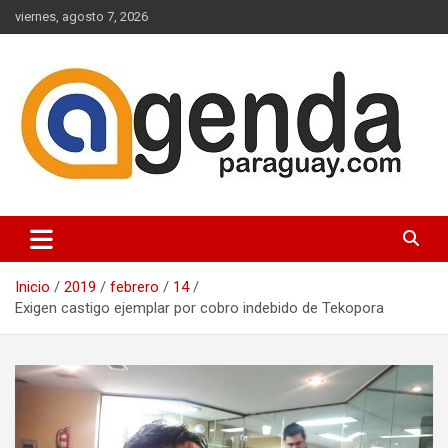
Saltar
viernes, agosto 7, 2026
al
contenido
Actualidad Política Paraguaya
Agenda Paraguay
Inicio
2019
febrero
14
Exigen castigo ejemplar por cobro indebido de Tekopora