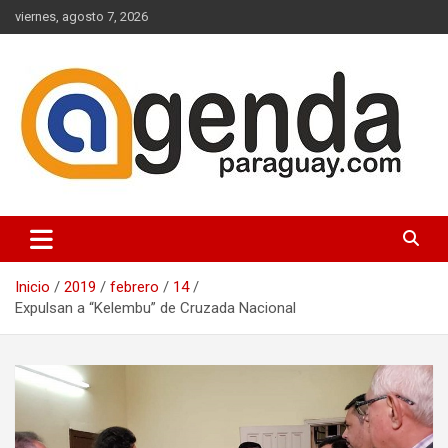
Saltar
viernes, agosto 7, 2026
al
contenido
Actualidad Política Paraguaya
Agenda Paraguay
Inicio
2019
febrero
14
Expulsan a “Kelembu” de Cruzada Nacional