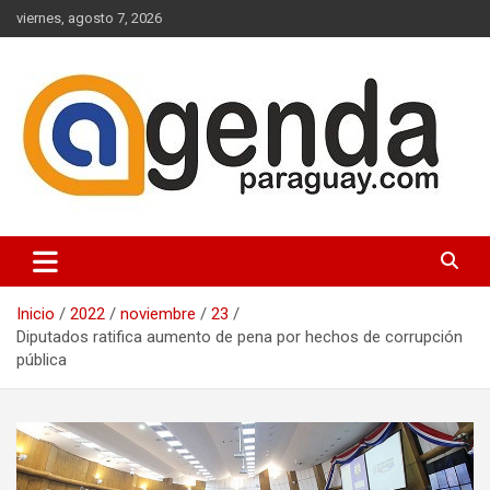
Saltar
viernes, agosto 7, 2026
al
contenido
Actualidad Política Paraguaya
Agenda Paraguay
Inicio
2022
noviembre
23
Diputados ratifica aumento de pena por hechos de corrupción
pública