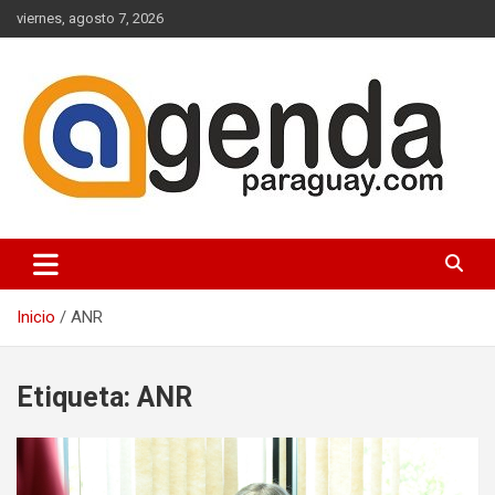
Saltar
viernes, agosto 7, 2026
al
contenido
Actualidad Política Paraguaya
Agenda Paraguay
Inicio
ANR
Etiqueta:
ANR