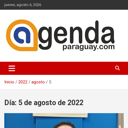
Saltar
jueves, agosto 6, 2026
al
contenido
Actualidad Política Paraguaya
Agenda Paraguay
Inicio
2022
agosto
5
Día:
5 de agosto de 2022