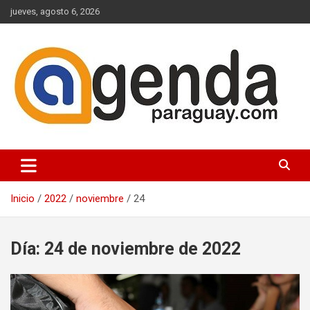
Saltar
jueves, agosto 6, 2026
al
contenido
Actualidad Política Paraguaya
Agenda Paraguay
Inicio
2022
noviembre
24
Día:
24 de noviembre de 2022